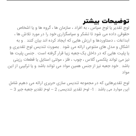
توضیحات بیشتر
لوح تقدیر یا لوح سپاس ، به افراد ، سازمان ها ، گروه ها و یا اشخاص
حقوقی داده می شود تا تشکر و سپاسگزاری خود را در مورد تلاش ها ،
ابداعات ، دستاوردها و ارزش هایی که ایجاد کرده اند بیان کنند . و به
اشکال و مدل های متنوعی ارائه می شود . بصورت تندیس لوح تقدیری و
یا پلیت هایی که در داخل یک جعبه زیبا قرار گرفته است . جنس پلیت ها
نیز می تواند پلکسی گلاس ، چوب ، فلز ، مولتی استایل یا قطعات رزینی
باشد . خود جعبه نیز از جنس همین مواد می تواند باشد و یا ترکیبی از این
مواد
لوح تقدیرهایی که در مجموعه تندیس سازی حریری ارائه می دهیم شامل
این موارد می باشد : 1- لوح تقدیر تندیسی 2 – لوح تقدیر جعبه جیر 3 –
لوح تقدیر با پلیت چوبی می باشد .
لوح تقدیر تندیسی بصورت یک تندیس می باشد که متن تقدیر نامه همراه
با امضای شخص یا سازمان در آن درج شده است و با تکنیک حکاکی و
چاپ رنگی انجام می گیرد .
لوح تقدیر جعبه مخمل یا جیر هم از دو قسمت جعبه و پلیت داخل آن