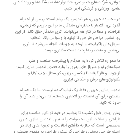
دولتی، شرکت‌های خصوصی، جشنواره‌ها، نمایشگاه‌ها و رویدادهای
علمی، ورزشی و فرهنگی اجرا کنیم.
در مجموعه حریری، هر تندیس یک پیام است؛ پیامی از احترام،
قدردانی، افتخار یا خاطره‌ای ماندگار. ما بر این باوریم که زیبایی،
ظرافت، و معنا در کنار هم می‌توانند اثری ماندگار خلق کنند. از این
رو، تمامی مراحل طراحی تا تولید با وسواس بالا، انتخاب
متریال‌های باکیفیت، و توجه به جزئیات انجام می‌شود تا اثری
بی‌نقص و منحصر به‌فرد به دست مشتری برسد.
ما همواره تلاش کرده‌ایم هم‌گام با پیشرفت صنعت و هنر،
سبک‌های نو و متریال‌های به‌روز را وارد فضای تندیس‌سازی کنیم؛
از چوب و فلز گرفته تا پلکسی، رزین، کریستال، چاپ UV و
تکنولوژی‌های برش و حکاکی لیزری.
تندیس‌سازی حریری فقط یک تولیدکننده نیست؛ ما یک همراه
مطمئن برای آن لحظات پرافتخاری هستیم که می‌خواهید آن را
جاودانه کنید.
زمان زیادی طول کشیده تا بتوانیم در خود توانایی مناسب برای
طراحی و ساخت این محصولات را ببینیم . تندیس سازی هنری
تخصصی است که نیاز به داشتن اطلاعات و تجربه های زیاد در
زمینه طراحی دستی ، طراحی گرافیک ، طراحی به مفهوم صنعتی و