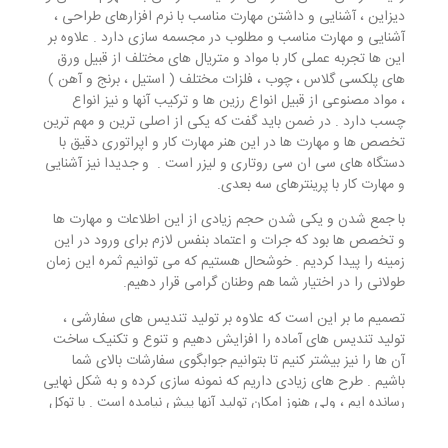
دیزاین ، آشنایی و داشتن مهارت مناسب با نرم افزارهای طراحی ،
آشنایی و مهارت مناسب و مطلوب در مجسمه سازی دارد . علاوه بر
این ها تجربه عملی کار با مواد و متریال های مختلف از قبیل ورق
های پلکسی گلاس ، چوب ، فلزات مختلف ( استیل ، برنج و آهن )
، مواد مصنوعی از قبیل انواع رزین ها و ترکیب آنها و نیز انواع
چسب دارد . در ضمن باید گفت که یکی از اصلی ترین و مهم ترین
تخصص ها و مهارت ها در این هنر مهارت کار و اپراتوری دقیق با
دستگاه های سی ان سی روتاری و لیزر است . و جدیدا نیز آشنایی
و مهارت کار با پرینترهای سه بعدی
.
با جمع شدن و یکی شدن حجم زیادی از این اطلاعات و مهارت ها
و تخصص ها بود که جرات و اعتماد بنفس لازم برای ورود در این
زمینه را پیدا کردیم . خوشحال هستیم که می توانیم ثمره این زمان
طولانی را در اختیار شما هم وطنان گرامی قرار دهیم
.
تصمیم ما بر این است که علاوه بر تولید تندیس های سفارشی ،
تولید تندیس های آماده را افزایش دهیم و تنوع و تکنیک ساخت
آن ها را نیز بیشتر کنیم تا بتوانیم جوابگوی سفارشات بالای شما
باشیم . طرح های زیادی داریم که نمونه سازی کرده و به شکل نهایی
رسانده ایم ، ولی هنوز امکان تولید آنها پیش نیامده است . با توکل
به خداوند متعال بزودی این کار را خواهیم کرد
.