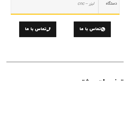
دستگاه
لیزر – cnc
تماس با ما
تماس با ما
توضیحات بیشتر
تولید تندیس های آبان از ورق های 10 میل و 20 میل شفاف پلکسی
گلاس صورت می گیرد ستون و پایه ها بوسیله دستگاه های لیزر CO2 و
سی ان سی سه محوره و نیز اره میزی برش خورده و تراش داده می شوند
. در مرحله بعد سمباده کاری و پرداخت روی آنها انجام می گیرد . بعد از
حکاکی لوگو و متن بر روی تندیس ، پایه و ستون بوسیله چسب های
مخصوص ( کلروفرم ، یووی و یا دو قلوی شفاف ) به همدیگر متصل شده
و در نهایت یک تندیس زیبا خلق می گردد .