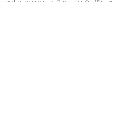
 . بعد از حکاکی لوگو و متن بر روی تندیس ، پایه و ستون بوسیله چس
اطلاعات تماس با ما
haririawardsite@gmail.com
آستارا - خیابان شهید محرم نژاد - کوچه 24 اسدیان
09173638404
ین خدمات طراحی و
09305616193
شرکت‌ها و
 یادبودهای