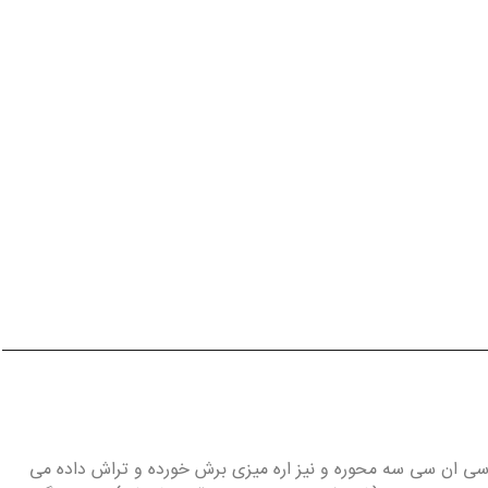
دیس های آبان از ورق های 10 میل و 20 میل شفاف پلکسی گلاس صورت می گیرد ستون و پایه ها بوسیله دستگاه های لیزر CO2 و سی ان سی سه محوره و نیز اره میزی برش خورده و تراش داده می