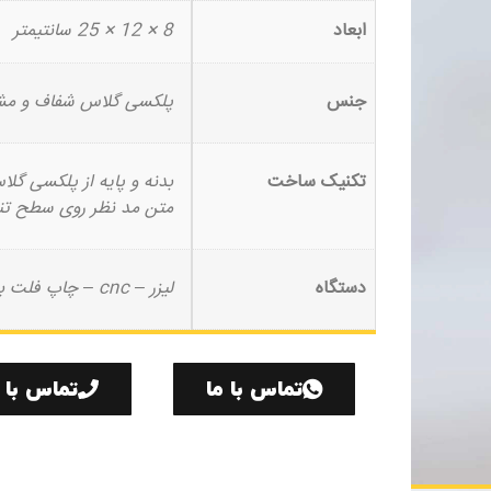
ابعاد
8 × 12 × 25 سانتیمتر
جنس
پلکسی گلاس شفاف و م
تکنیک ساخت
بدنه و پایه از پلکسی گل
متن مد نظر روی سطح 
دستگاه
لیزر – cnc – چاپ فلت بد
تماس با ما
تماس با م