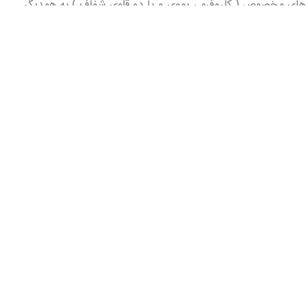
ب های مخصوص ( کلروفرم ، یووی و یا دو قلوی شفاف ) به همدیگر
لینک ها
خانه
محصولات
تماس با ما
درباره ما